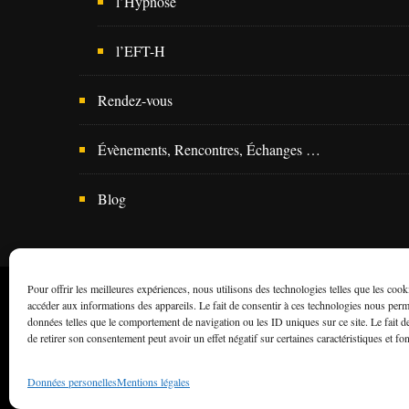
l’Hypnose
l’EFT-H
Rendez-vous
Évènements, Rencontres, Échanges …
Blog
Pour offrir les meilleures expériences, nous utilisons des technologies telles que les cook
accéder aux informations des appareils. Le fait de consentir à ces technologies nous perme
données telles que le comportement de navigation ou les ID uniques sur ce site. Le fait d
de retirer son consentement peut avoir un effet négatif sur certaines caractéristiques et fo
Blossom Tr
Données personelles
Mentions légales