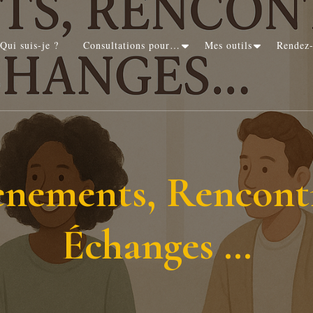
Qui suis-je ?
Consultations pour…
Mes outils
Rendez
ènements, Rencontr
Échanges …