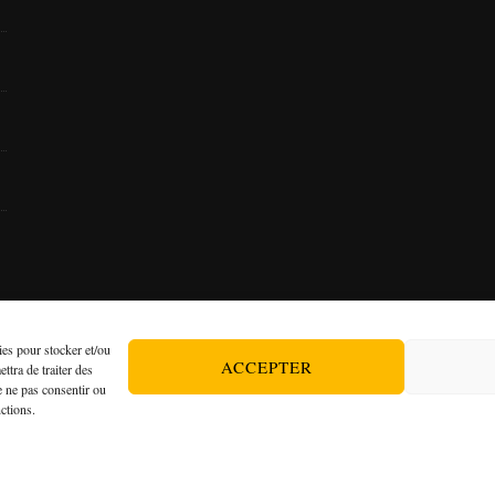
ies pour stocker et/ou
© Copyright 2021
Pauline PICARD - Hypnothérapeute
.
ACCEPTER
ttra de traiter des
e ne pas consentir ou
Mentions légales
|
Données personelles
nctions.
Tous droits réservés.
avel | Développé par
Blossom Themes
. Propulsé par
WordPress
.
Menti