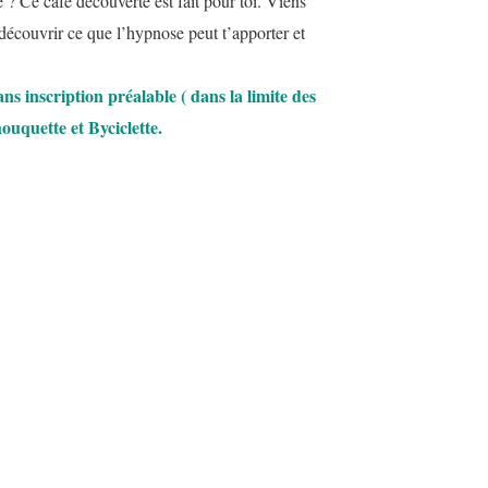
 ? Ce café découverte est fait pour toi. Viens
 découvrir ce que l’hypnose peut t’apporter et
ans inscription préalable ( dans la limite des
ouquette et Byciclette.