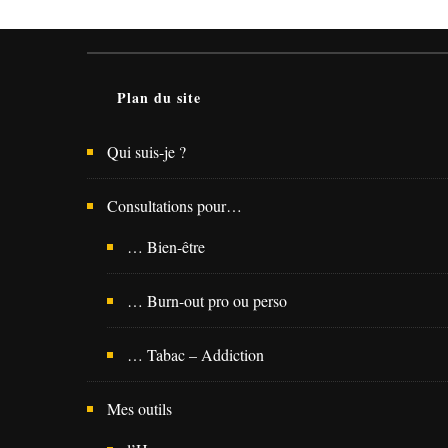
Plan du site
Qui suis-je ?
Consultations pour…
… Bien-être
… Burn-out pro ou perso
… Tabac – Addiction
Mes outils