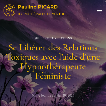
Pauline PICARD
HYPNOTHÉRAPEUTE VERTOU
ÉQUILIBRE ET RELATIONS
Se Libérer des Relations
Toxiques avec l’aide d’une
Hypnothérapeute
Féministe
Mis À Jour Le
Janvier 20, 2025