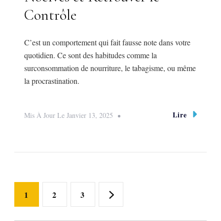
Contrôle
C’est un comportement qui fait fausse note dans votre
quotidien. Ce sont des habitudes comme la
surconsommation de nourriture, le tabagisme, ou même
la procrastination.
Lire
Mis À Jour Le
Janvier 13, 2025
Pagination
Page
Page
Page
1
2
3
des