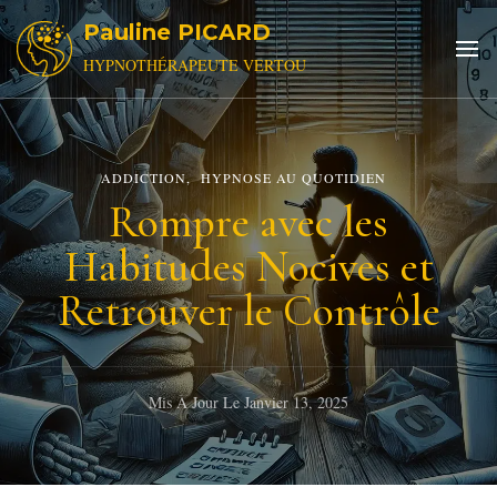
Pauline PICARD
HYPNOTHÉRAPEUTE VERTOU
ADDICTION
HYPNOSE AU QUOTIDIEN
Rompre avec les
Habitudes Nocives et
Retrouver le Contrôle
Mis À Jour Le
Janvier 13, 2025